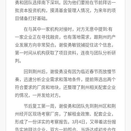
勇和团队选择南下深圳。因为他们要抢在节前拜访一
批资本投资机构，摸清基金管理人情况，为来年的项
目储备打好基础。
在与其中一家机构对接时，对方无意中提到:有
一家企业正在寻找融资，也有落地需求，跟荆州的产
业发展方向非常契合。谢俊勇敏锐捕捉住这个信息，
第一时间从机构获取了项目资料，连夜与团队分析研
判。
回到荆州后，谢俊勇没有因为临近春节而放慢节
奏，迅速分析企业需求和落地条件，提前筛选出两个
符合要求的厂房和地块，还整理了荆州相关配套企业
的情况，一并发给对方。
节后复工第一周，谢俊勇和团队先到荆州区和荆
州经开区现场考察厂房，了解租金政策、配套企业，
形成了一份详实的考察报告。3月4日，又带着这份报
告实地拜访企业，双方一拍即合、当场达成初步合作