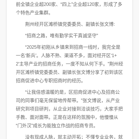
前全镇企业超200家、“四上”企业超120家，形成了多
个特色产业集群。
荆州经开区滩桥镇党委委员、副镇长张文博:
“招商之路，唯有勤学实干真诚坚守”
“2025年初刚从乡镇来到招商一线时，我完全是
一名‘新兵’。人脉不熟、渠道不多，面对经开区‘1+
2’主导产业的招商任务，一度不知从何下手。”荆州经
开区滩桥镇党委委员、副镇长张文博分享了初到该区
招商促进中心专职招商时的经历。
“让我倍感温暖的是，区招商促进中心及招商公
司的同事们毫无保留地传帮带。”张文博说，从产业
研究到项目研判，从企业对接到洽谈技巧，大家手把
手教、面对面带。正是在这样的氛围中，他慢慢从
“门外汉”成长为能独立作战的招商专员。
没有现成人脉，就主动开拓；不懂专业业务，就