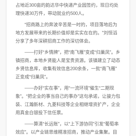
占地近300亩的韵达华中快递产业园签约，现日均处
理快递30万件，带动就业约500人。
“招商路上的奔波辛苦是一时的，项目落地后为
地方发展带来的长期价值却是实实在在的。”刘恒滔
分享了多年深耕招商工作的深切体会。
——打好“乡情牌”，把“南飞雁”变成“归巢凤”。乡
镇招商，本地乡贤能人是宝贵资源。该镇建立了动态
乡贤信息库，收集有效信息200余条，一批“南飞雁”
正变成“归巢凤”。
——办好“实在事”，用“一流环境”催生“二期现
象”。“把企业的事当自己的事办”这句承诺，让骏力包
装、江瀚新材、九菱科技等企业相继增资扩产，企业
用真金白银投下信任票。
——算清“长远账”，以“上下游协同”引发“葡萄串
效应”。以产业链思维精准招商，推动产业集聚。目