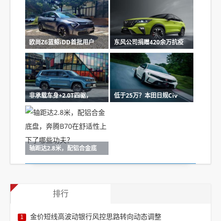
欧尚Z6蓝鲸iDD首批用户
东风公司捐赠420余万抗疫
非承载车身+2.0T四驱，
低于25万？本田日规Civ
轴距达2.8米，配铝合金底
排行
金价短线高波动银行风控思路转向动态调整
1