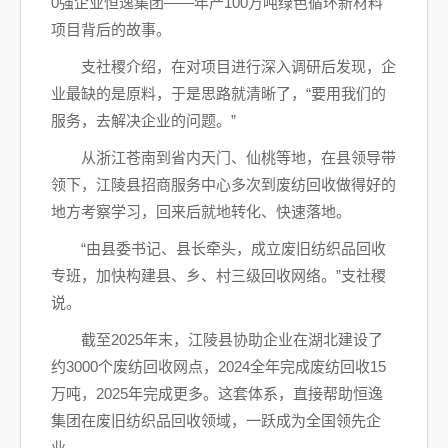
0强企业恒逸集团——年产100万吨绿色循环新材料
项目背后的故事。
支社稷介绍，在对项目进行深入调研后发现，企
业最缺的是原料，于是思路就清晰了，“要用我们的
服务，去解决企业的问题。”
从浙江苍南到省内天门、仙桃等地，在县领导带
领下，江陵县招商服务中心多次到废纺回收做得好的
地方考察学习，回来后就地转化、快速落地。
“由县委书记、县长牵头，成立废旧纺织品回收
专班，加快构建县、乡、村三级回收网络。”支社稷
说。
截至2025年末，江陵县协助企业在湖北建设了
约3000个废纺回收网点，2024全年完成废纺回收15
万吨，2025年完成更多。这套体系，直接帮助恒逸
集团在废旧纺织品回收领域，一跃成为全国领先企
业。