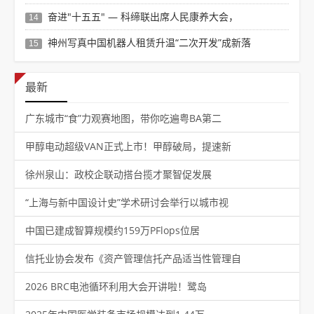
奋进"十五五" — 科缔联出席人民康养大会，
14
神州写真中国机器人租赁升温“二次开发”成新落
15
最新
广东城市“食”力观赛地图，带你吃遍粤BA第二
甲醇电动超级VAN正式上市！甲醇破局，提速新
徐州泉山：政校企联动搭台揽才聚智促发展
“上海与新中国设计史”学术研讨会举行以城市视
中国已建成智算规模约159万PFlops位居
信托业协会发布《资产管理信托产品适当性管理自
2026 BRC电池循环利用大会开讲啦！鹭岛