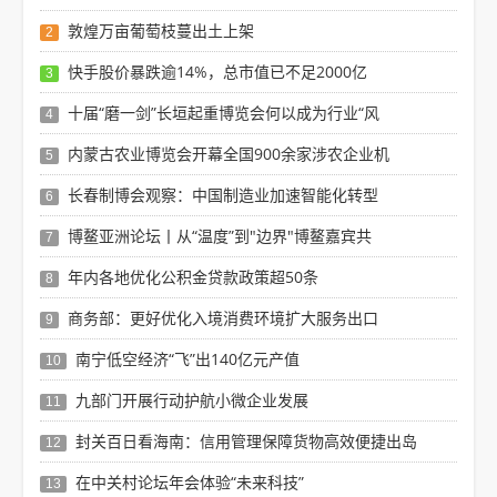
敦煌万亩葡萄枝蔓出土上架
2
快手股价暴跌逾14%，总市值已不足2000亿
3
十届“磨一剑”长垣起重博览会何以成为行业“风
4
内蒙古农业博览会开幕全国900余家涉农企业机
5
长春制博会观察：中国制造业加速智能化转型
6
博鳌亚洲论坛丨从“温度”到"边界"博鳌嘉宾共
7
年内各地优化公积金贷款政策超50条
8
商务部：更好优化入境消费环境扩大服务出口
9
南宁低空经济“飞”出140亿元产值
10
九部门开展行动护航小微企业发展
11
封关百日看海南：信用管理保障货物高效便捷出岛
12
在中关村论坛年会体验“未来科技”
13