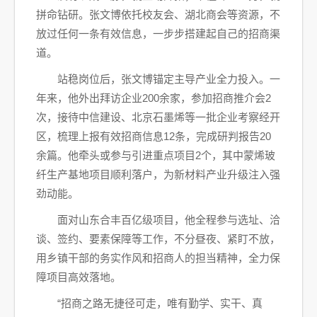
拼命钻研。张文博依托校友会、湖北商会等资源，不
放过任何一条有效信息，一步步搭建起自己的招商渠
道。
站稳岗位后，张文博锚定主导产业全力投入。一
年来，他外出拜访企业200余家，参加招商推介会2
次，接待中信建设、北京石墨烯等一批企业考察经开
区，梳理上报有效招商信息12条，完成研判报告20
余篇。他牵头或参与引进重点项目2个，其中蒙烯玻
纤生产基地项目顺利落户，为新材料产业升级注入强
劲动能。
面对山东合丰百亿级项目，他全程参与选址、洽
谈、签约、要素保障等工作，不分昼夜、紧盯不放，
用乡镇干部的务实作风和招商人的担当精神，全力保
障项目高效落地。
“招商之路无捷径可走，唯有勤学、实干、真