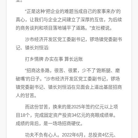
“正是这种‘把企业的难题当成自己的家事来办’的
真心，让我们与企业之间建立了深厚的互信，为后续
的商务谈判和项目落地铺平了道路。”支社稷说。
沙市经济开发区党工委副书记，锣场镇党委副书
记、镇长刘恒滔:
打乡情牌 办实在事 算长远账
“招商这条路，很苦、很累，少不了‘跑断腿、磨
破嘴’的日子。”沙市经济开发区党工委副书记，锣场
镇党委副书记、镇长刘恒滔在见面会上道出基层招商
人的甘苦。
而这份甘苦，换来的是2025年签约亿元以上项
目18个，完成固定资产投资34亿元的亮眼成绩单。
成绩的背后，是一场场招商硬仗。
功夫不负有心人。2022年6月，总投资4亿元、