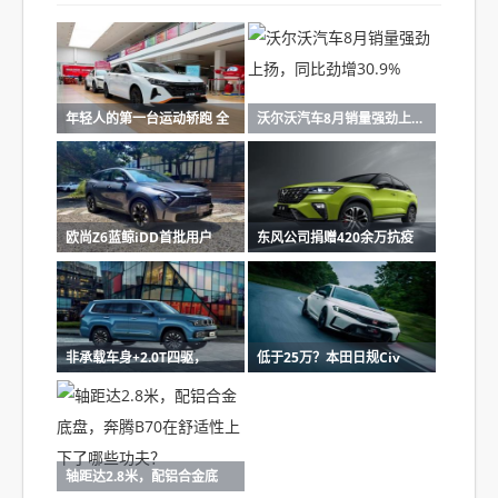
年轻人的第一台运动轿跑 全
沃尔沃汽车8月销量强劲上扬
欧尚Z6蓝鲸iDD首批用户
东风公司捐赠420余万抗疫
非承载车身+2.0T四驱，
低于25万？本田日规Civ
轴距达2.8米，配铝合金底