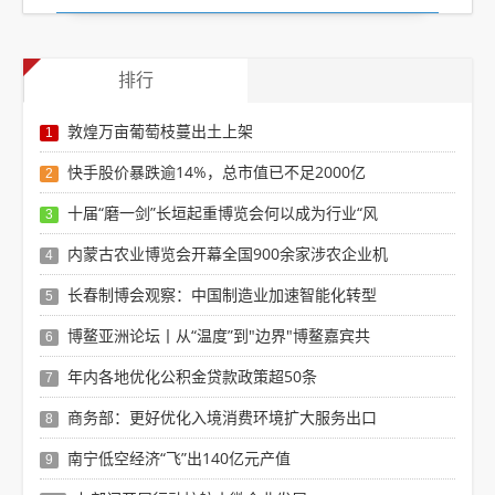
排行
敦煌万亩葡萄枝蔓出土上架
1
快手股价暴跌逾14%，总市值已不足2000亿
2
十届“磨一剑”长垣起重博览会何以成为行业“风
3
内蒙古农业博览会开幕全国900余家涉农企业机
4
长春制博会观察：中国制造业加速智能化转型
5
博鳌亚洲论坛丨从“温度”到"边界"博鳌嘉宾共
6
年内各地优化公积金贷款政策超50条
7
商务部：更好优化入境消费环境扩大服务出口
8
南宁低空经济“飞”出140亿元产值
9