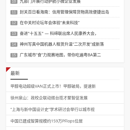
九部门开展行动护航小微企业发展
10
封关百日看海南：信用管理保障货物高效便捷出岛
11
在中关村论坛年会体验“未来科技”
12
奋进"十五五" — 科缔联出席人民康养大会，
13
神州写真中国机器人租赁升温“二次开发”成新落
14
广东城市“食”力观赛地图，带你吃遍粤BA第二
15
最新
甲醇电动超级VAN正式上市！甲醇破局，提速新
徐州泉山：政校企联动搭台揽才聚智促发展
“上海与新中国设计史”学术研讨会举行以城市视
中国已建成智算规模约159万PFlops位居