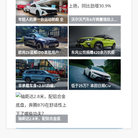
年轻人的第一台运动轿跑 全
沃尔沃汽车8月销量强劲上扬
欧尚Z6蓝鲸iDD首批用户
东风公司捐赠420余万抗疫
非承载车身+2.0T四驱，
低于25万？本田日规Civ
轴距达2.8米，配铝合金底