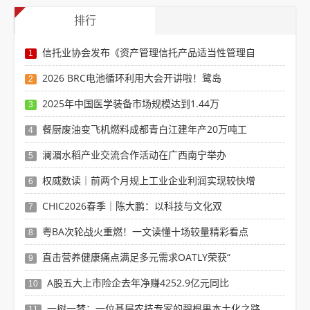
排行
信托业协会发布《资产管理信托产品适当性管理自
1
2026 BRC电池循环利用大会开讲啦！鹭岛
2
2025年中国医学装备市场规模达到1.44万
3
餐厨废油变飞机燃料成都青白江建年产20万吨工
4
澜湄水稻产业交流合作活动在广西南宁举办
5
权威数读｜前两个月规上工业企业利润实现较快增
6
CHIC2026春季｜陈大鹏：以科技与文化双
7
粤BA次轮战火重燃！一文读懂十场较量精彩看点
8
直击营养健康痛点满足多元需求OATLY荣获“
9
A股五大上市险企去年净赚4252.9亿元同比
10
一树一梦：一位基层农技专家的碧根果本土化之路
11