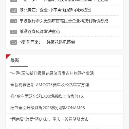
湖北黄石：企业“小不点”扛起科创大担当
12
宁波银行牵头无锡市首笔民营企业科技创新债券成
13
纸鸢逐春风课堂映童心
14
“樱”你而来：一路繁花遇见蔡甸
15
最新
“村游”玩法新升级赏花经济激发古村旅游产业活
全新梅赛德斯-AMGGT3赛车及公路车官方谍
推4款车型沃尔沃EX30焕新款上市售价15.
细节全面升级试驾2026款小鹏MONAM03
“西南胃”偏爱“肇庆味”，重庆一线看肇货大市