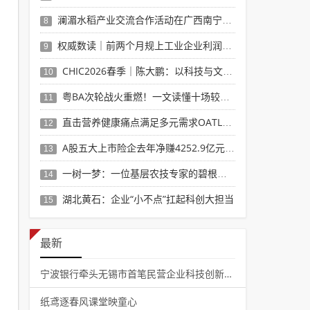
澜湄水稻产业交流合作活动在广西南宁举办
8
权威数读｜前两个月规上工业企业利润实现较快增
9
CHIC2026春季｜陈大鹏：以科技与文化双
10
粤BA次轮战火重燃！一文读懂十场较量精彩看点
11
直击营养健康痛点满足多元需求OATLY荣获“
12
A股五大上市险企去年净赚4252.9亿元同比
13
一树一梦：一位基层农技专家的碧根果本土化之路
14
湖北黄石：企业“小不点”扛起科创大担当
15
最新
宁波银行牵头无锡市首笔民营企业科技创新债券成
纸鸢逐春风课堂映童心