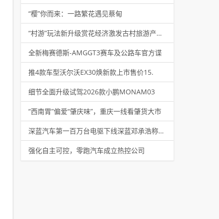
“樱”你而来：一路繁花遇见蔡甸
“村游”玩法新升级赏花经济激发古村旅游产业活
全新梅赛德斯-AMGGT3赛车及公路车官方谍
推4款车型沃尔沃EX30焕新款上市售价15.
细节全面升级试驾2026款小鹏MONAM03
“西南胃”偏爱“肇庆味”，重庆一线看肇货大市
深蓝汽车第一百万台电驱下线深蓝邓承浩称新一代
强化自主可控，零跑汽车成立热控公司