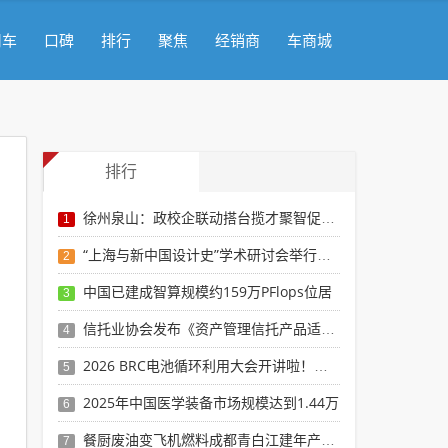
用车
口碑
排行
聚焦
经销商
车商城
排行
徐州泉山：政校企联动搭台揽才聚智促发展
1
“上海与新中国设计史”学术研讨会举行以城市视
2
中国已建成智算规模约159万PFlops位居
3
信托业协会发布《资产管理信托产品适当性管理自
4
2026 BRC电池循环利用大会开讲啦！鹭岛
5
2025年中国医学装备市场规模达到1.44万
6
餐厨废油变飞机燃料成都青白江建年产20万吨工
7