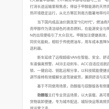
打消长途运输里程焦虑；得益于甲醇能源的天然优
热环境稳定运行，从北方寒区到南方酷暑地带均
当下国内成品油价跳涨至“9元时代”，燃油
而甲醇作为清洁绿色的液态燃料，在能源安全与
N的出现便吸引了大众目光。甲醇加注便捷高效
同优化能耗，相较于传统燃油车，用车成本直降5
选利器。
新车延续了远程超级VAN在智能、安全、舒
车道偏离预警、AEB主动刹车、ACC自适应巡
锁、一键启动、钥匙远程分享，以科技赋能便捷
调节座椅有效缓解长途驾驶疲劳，兼顾舒适与实
基于不同使用场景，劲醇版与驭醇版各有侧
劲醇版
主打专业货运场景，以大装载、高可靠
货物装卸便捷，专为城市配送、城际快运等高频
效运营之选。