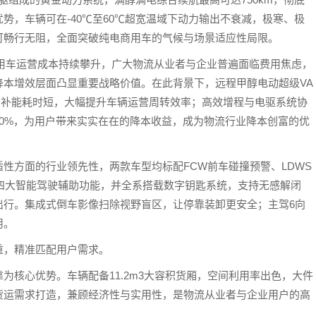
势，车辆可在-40℃至60℃超宽温域下动力输出不衰减，极寒、极
可畅行无阻，全面突破纯电商用车的气候与场景适应性局限。
商用车运营成本持续攀升，广大物流从业者与企业普遍面临费用焦虑，
降本增效层面凸显重要战略价值。在此背景下，远程甲醇电动超级VA
、补能耗时短，大幅提升车辆运营周转效率；高效增程与电驱系统协
0%，为用户带来实实在在的降本收益，成为物流行业降本创富的优
适性方面的行业领先性，两款车型均标配FCW前车碰撞预警、LDWS
航四大智能驾驶辅助功能，并全系搭载数字钥匙系统，支持无感解闭
出行。集成式倒车影像扫除视野盲区，让停靠装卸更安全；主驾6向
用。
重，精准匹配用户需求。
为核心优势。车辆配备11.2m3大容积货厢，空间利用率出色，大件
货运需求打造，兼顾经济性与实用性，是物流从业者与企业用户的高