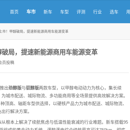
车市
首页
新车
车型
评测
行业
选车
式上市！甲醇破局，提速新能源商用车能源变革
醇破局，提速新能源商用车能源变革
会员投稿
，推出
劲醇版
与
驭醇版
两款车型，以甲醇电动动力为核心，集长续
，为城市配送、城际物流、多功能商用等全场景提供高效解决方案。
元起，多种顶高、轴距车型供选择，以硬核产品力为城市配送、城际物流、
色出行解决方案。
N从根本上解决了续航焦虑与低温性能衰减的行业难题。新车搭载95
电驱组成的黄金动力系统，满醇满电综合续航最高可达750km，彻底