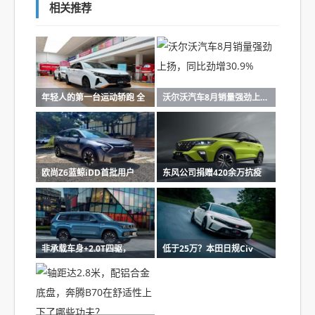
相关推荐
年轻人的第一台运动轿跑 全
沃尔沃汽车8月销量强劲上扬
欧尚Z6蓝鲸iDD首批用户
东风公司捐赠420余万抗疫
非承载车身+2.0T四驱，
低于25万？本田日规Civ