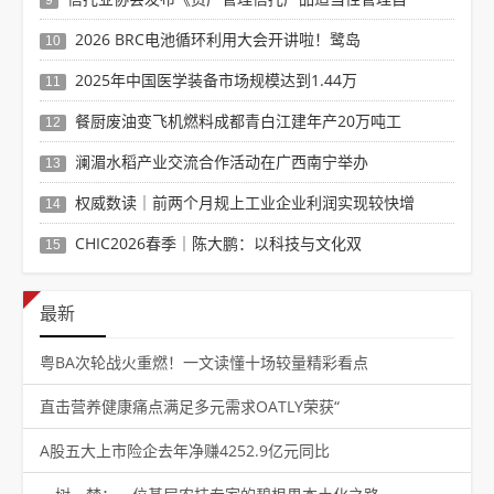
9
2026 BRC电池循环利用大会开讲啦！鹭岛
10
2025年中国医学装备市场规模达到1.44万
11
餐厨废油变飞机燃料成都青白江建年产20万吨工
12
澜湄水稻产业交流合作活动在广西南宁举办
13
权威数读｜前两个月规上工业企业利润实现较快增
14
CHIC2026春季｜陈大鹏：以科技与文化双
15
最新
粤BA次轮战火重燃！一文读懂十场较量精彩看点
直击营养健康痛点满足多元需求OATLY荣获“
A股五大上市险企去年净赚4252.9亿元同比