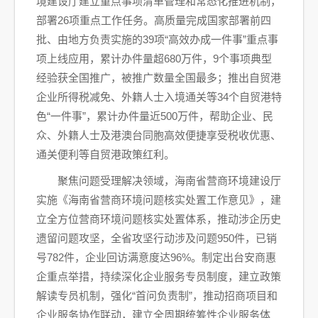
境建设厅建立重点事项清单管理和常态化推进机制，
部署26项重点工作任务。高质量完成国家部署前四
批、由地方负责实施的39项“高效办成一件事”重点事
项上线应用，累计办件量超680万件，9个事项典型
经验获全国推广，被推广数量全国最多；推出自贸港
企业所得税减免、外籍人士入境通关等34个自贸港特
色“一件事”，累计办件量近500万件，帮助企业、民
众、外籍人士及港澳台同胞高效便捷享受税收优惠、
通关便利等自贸港政策红利。
聚焦问题受理解决领域，海南省营商环境建设厅
实施《海南省营商环境问题核实处置工作意见》，建
立全方位营商环境问题核实处置体系，推动涉企历史
遗留问题攻坚，全省攻坚行动涉及问题950件，已销
号782件，企业回访满意度达96%。制定出台安商惠
企重点举措，持续深化企业服务专员制度，建立政策
解读专员机制，强化“首问负责制”，推动招商项目和
企业服务协作联动，建立全周期统筹性企业服务体