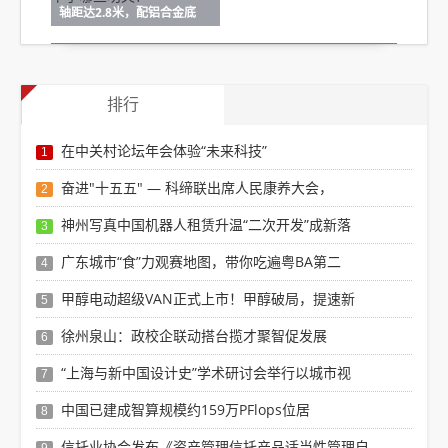
轴距达2.8米，配铝合金底
排行
在中关村论坛年会体验“未来科技”
1
奋进"十五五" — 科缔联出席人民康养大会，
2
神州写真中国机器人租赁升温“二次开发”成新落
3
广东城市“食”力观赛地图，带你吃遍粤BA第二
4
甲醇电动超级VAN正式上市！甲醇破局，提速新
5
徐州泉山：政校企联动搭台揽才聚智促发展
6
“上海与新中国设计史”学术研讨会举行以城市视
7
中国已建成智算规模约159万PFlops位居
8
信托业协会发布《资产管理信托产品适当性管理自