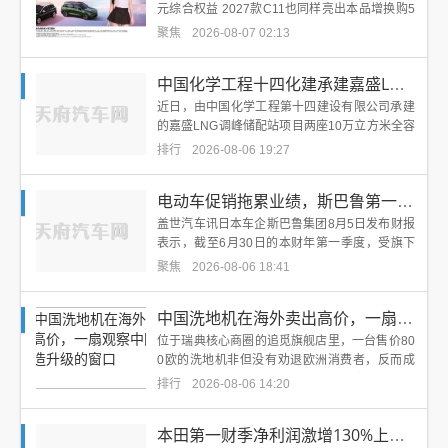
元综合权益 2027款C11也同样亮出本品增换购5
000元、5000元全配套装选装基金、至...
聚焦
2026-08-07 02:13
中国化学工程十四化建承建嘉盛LNG调峰储配站
近日，由中国化学工程第十四建设有限公司承建
的嘉盛LNG调峰储配站项目两座10万立方米全容
储罐内的4台罐内低压泵全部精准安装就位，为
排行
2026-08-06 19:27
后续系统联...
电动车促销拖累业绩，斯巴鲁第一财季营业利润下
盖世汽车讯日本车企斯巴鲁集团8月5日发布财报
表示，截至6月30日的本财年第一季度，受旗下
电动车型高额促销补贴开支拖累，营业利润同比
聚焦
2026-08-06 18:41
下滑44%...
中国洗地机在海外卖出高价，一扇观察中国智造升
位于瑞典核心商圈的追觅旗舰店里，一台售价80
0欧的洗地机非但没有劝退欧洲消费者，反而成
了被追捧的对象。跨越大半个欧亚大陆，8000公
排行
2026-08-06 14:20
里之外，...
本田第一财季净利润激增130%上调全年业绩预