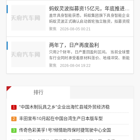
蚂蚁灵波拟募资15亿元，年底推进二轮融资
盖世具身智能获悉，蚂蚁集团旗下具身智能企业
蚂蚁灵波正式确认启动首轮独立融资，拟募资规
模15亿元，并规划在2026年底推进第二轮融资。
聚焦
2026-08-05 00:21
若该...
两年了，日产再度盈利
只用2个财年，日产重回盈利区间。 当前全球整
车行业同时承受着原材料涨价、地缘冲突、新能
源价格战三重压力，多数车企利润持续承压。这
聚焦
2026-08-04 19:22
与日产交出...
排行
“中国木制玩具之乡”企业出海忙县域外贸经济稳
1
丰田宣布10月起在中国台湾生产日本版车型
2
传奇色彩美孚1号?倾情助阵保时捷驾驶中心全国
3