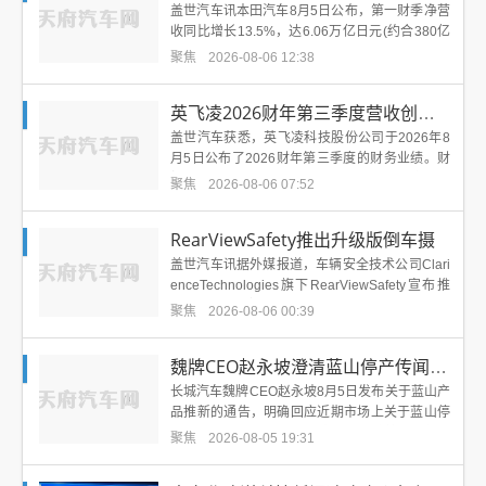
盖世汽车讯本田汽车8月5日公布，第一财季净营
收同比增长13.5%，达6.06万亿日元(约合380亿
美元)；净利润增长129.3%，至4,50...
聚焦
2026-08-06 12:38
英飞凌2026财年第三季度营收创历史新高，A
盖世汽车获悉，英飞凌科技股份公司于2026年8
月5日公布了2026财年第三季度的财务业绩。财
报显示，受益于AI业务强劲增长，公司季度营收
聚焦
2026-08-06 07:52
创下...
RearViewSafety推出升级版倒车摄
盖世汽车讯据外媒报道，车辆安全技术公司Clari
enceTechnologies旗下RearViewSafety宣布推
出升级版倒车摄像头Ai...
聚焦
2026-08-06 00:39
魏牌CEO赵永坡澄清蓝山停产传闻：未停产，计
长城汽车魏牌CEO赵永坡8月5日发布关于蓝山产
品推新的通告，明确回应近期市场上关于蓝山停
产的传闻。 赵永坡在通告中表示，随着魏牌新车
聚焦
2026-08-05 19:31
型上市...