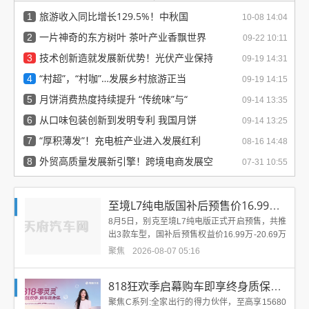
依然艰巨。东风汽车集团...
在山城重庆举行。首批用户用最挑
旅游收入同比增长129.5%！中秋国
剔的...
1
10-08 14:04
一片神奇的东方树叶 茶叶产业香飘世界
2
09-22 10:11
技术创新造就发展新优势！光伏产业保持
3
09-19 14:31
“村超”，“村咖”…发展乡村旅游正当
4
09-19 14:15
月饼消费热度持续提升 “传统味”与“
5
09-14 13:35
从口味包装创新到发明专利 我国月饼
6
09-14 13:25
“厚积薄发”！充电桩产业进入发展红利
7
08-16 14:48
外贸高质量发展新引擎！跨境电商发展空
8
07-31 10:55
至境L7纯电版国补后预售价16.99起续航7
8月5日，别克至境L7纯电版正式开启预售，共推
出3款车型，国补后预售权益价16.99万-20.69万
元。新车依托800V高压平台打造，CLT...
聚焦
2026-08-07 05:16
818狂欢季启幕购车即享终身质保零跑8月全系
聚焦C系列:全家出行的得力伙伴，至高享15680