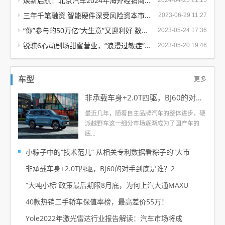
焕新启航！北京汽车2024年海外经销商商务盛典隆重举办
2024-04-25 21:15
三年千笔融资 智能硬件深受风险资本市场关注
2023-06-29 11:27
“你”参与的50万亿“大生意”又迎利好 数字经济大有可为
2023-05-24 17:36
锐骐6心动剧场甜蜜营业，“浪漫过敏症”有救了
2023-05-20 19:46
更多
车型
非承载车身+2.0T四驱，BJ60的对手到底
最近几年，随着自主品牌汽车的整体进步，硬
派越野车这一细分市场逐渐成为了国产车的
底...
小粽子中的“技术范儿” 从相关专利数据看粽子的“大市
非承载车身+2.0T四驱，BJ60的对手到底是谁？2
“大吨小标”政策最后期限8月底，为何上汽大通MAXU
40款热销二手轿车保值率榜，最高差价55万！
Yole2022年激光雷达行业报告解读：汽车市场将成