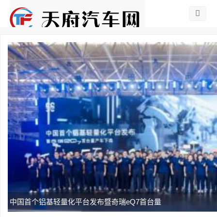
中国首个铝基轻量化平台发布暨奇瑞eQ7首台量