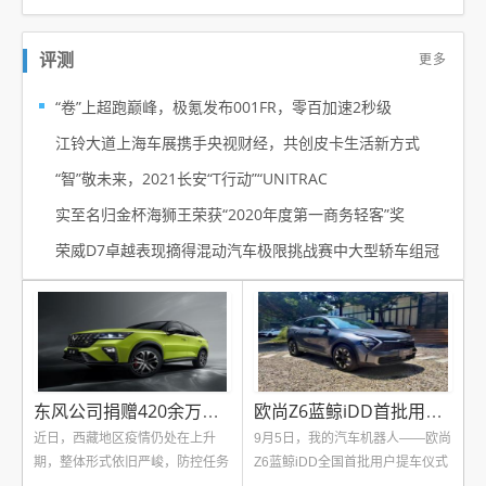
更多
评测
“卷”上超跑巅峰，极氪发布001FR，零百加速2秒级
江铃大道上海车展携手央视财经，共创皮卡生活新方式
“智”敬未来，2021长安“T行动”“UNITRAC
实至名归金杯海狮王荣获“2020年度第一商务轻客”奖
荣威D7卓越表现摘得混动汽车极限挑战赛中大型轿车组冠
东风公司捐赠420余万抗疫款物驰援西藏
欧尚Z6蓝鲸iDD首批用户提车拉开交付序幕
近日，西藏地区疫情仍处在上升
9月5日，我的汽车机器人——欧尚
期，整体形式依旧严峻，防控任务
Z6蓝鲸iDD全国首批用户提车仪式