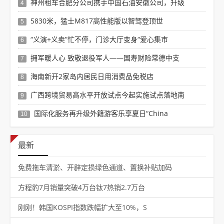
神州租车合肥分公司携手中国石油安徽公司，升级
4
5830米，猛士M817高性能版以智驾登顶世
5
“义演+义卖”忙不停，门诊大厅变身“爱心集市
6
拥军暖人心 致敬退役军人——国寿财险常德中支
7
海南新开2家岛内居民日用消费品免税店
8
广西跨境贸易高水平开放试点今起实施试点落地南
9
国际化服务再升级外籍游客乐享夏日“China
10
最新
免费拖车清淤、开辟定损绿色通道、置换补贴加码
方程豹7月销量突破4万台钛7热销2.7万台
刚刚！韩国KOSPI指数跌幅扩大至10%，S