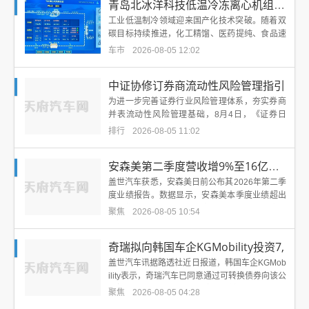
青岛北冰洋科技低温冷冻离心机组落地 工业冷冻
工业低温制冷领域迎来国产化技术突破。随着双
碳目标持续推进，化工精馏、医药提纯、食品速
冻、锂电电解液等制造业领域对低温冷源的能效
车市
2026-08-05 12:02
要求不断提升，...
中证协修订券商流动性风险管理指引
为进一步完善证券行业风险管理体系，夯实券商
并表流动性风险管理基础，8月4日，《证券日
报》记者从券商处获悉，中国证券业协会于近期
排行
2026-08-05 11:02
对《证券公司流...
安森美第二季度营收增9%至16亿美元
盖世汽车获悉，安森美日前公布其2026年第二季
度业绩报告。数据显示，安森美本季度业绩超出
自身指引，营收与利润均实现同比增长，其中人
聚焦
2026-08-05 10:54
工智能(A...
奇瑞拟向韩国车企KGMobility投资7,
盖世汽车讯据路透社近日报道，韩国车企KGMob
ility表示，奇瑞汽车已同意通过可转换债券向该公
司投资7,500万美元。倘若完成债转股，奇瑞...
聚焦
2026-08-05 04:28