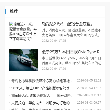
推荐
轴距达2.8米，配铝合金底盘，奔腾B70在舒
对于消费者来说，舒适很重要，不然也不
会有类似“中国人都喜欢大空间”的说法，
但是舒适的标准很难界定，影响一个人坐
2022-09-04 17:25
车是否足够“舒适”，有着较为复...
低于25万？本田日规Civic Type R
本田新世代CivicTypeR于2022年7月21日
首度正式亮相，继本田公布美规车型的动
力数据及配备后，近日新世代CivicTypeR
2022-09-04 17:29
正式于...
青岛北冰洋科技低温冷冻离心机组落地 工业冷冻能效再升级
2026-08-05 12:02
5830米，猛士M817高性能版以智驾登顶世界公路之巅
2026-08-03 17:32
拥军暖人心 致敬退役军人——国寿财险常德中支积极参与“八
2026-08-03 11:17
央视报道！华南最大！洲明参与打造的深圳自然博物馆火了！
2026-08-03 09:27