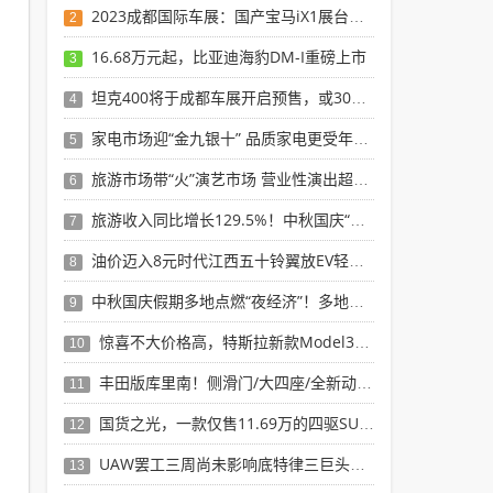
2023成都国际车展：国产宝马iX1展台实拍
2
16.68万元起，比亚迪海豹DM-I重磅上市
3
坦克400将于成都车展开启预售，或30万以内
4
家电市场迎“金九银十” 品质家电更受年轻消费
5
旅游市场带“火”演艺市场 营业性演出超20亿
6
旅游收入同比增长129.5%！中秋国庆“超级
7
油价迈入8元时代江西五十铃翼放EV轻卡解“油
8
中秋国庆假期多地点燃“夜经济”！多地成为夜游
9
惊喜不大价格高，特斯拉新款Model3消费者
10
丰田版库里南！侧滑门/大四座/全新动力百万售
11
国货之光，一款仅售11.69万的四驱SUV，
12
UAW罢工三周尚未影响底特律三巨头库存水平
13