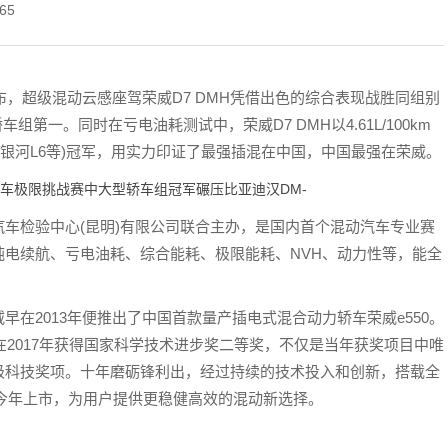
65
布，超级混动云感座驾荣威D7 DMH凭借出色的综合表现战胜同组别
组第一。同时在亏电油耗测试中，荣威D7 DMH以4.61L/100km
、吉利银河L6等)冠军，用实力印证了最强插混在中国，中国最强在荣威。
车检验中心(昆明)有限公司联合主办，是国内首个混动汽车专业赛
电续航、亏电油耗、综合能耗、极限能耗、NVH、动力性等，能全
在2013年便推出了中国首款量产插电式混合动力轿车荣威e550。
在2017年获得国家科学技术进步奖二等奖，不仅是当年获奖项目中唯
级科技奖项。十年磨砺锋利出，经过持续的技术投入和创新，搭载全
在今年上市，为用户提供更稳健高效的混动新选择。