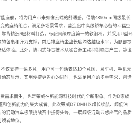
智能座舱，将为用户带来如宿云端的舒适感。借助4890mm同级最长
灵活多变的座椅组合，满足多场景需求，营造出中高级轿车必备的幸福空
，靠背精选9层材料打造，标配同级厚度第一的软泡棉，并采用U型环
效的包裹和弹力支撑，前后排座椅坐垫长度均达越级水平，为腿部提
舒适体验。此外，协同式静音技术从噪音源主动抑制噪音产生，静谧
统，不仅支持一语多意，用户可一句话表达10个意图，且车机、手机无
时动态显示，实用便捷更省心的同时，也满足用户的多重需求，创造
消费需求而生，也是荣威在新能源科技时代的全新形象。作为D家族
蕴和创新能力的集大成者。此次荣威D7 DMH以超长续航、超低油
结的混动汽车极限挑战赛中拔得头筹，一展超级混动云感座驾的品质
创领者地位。