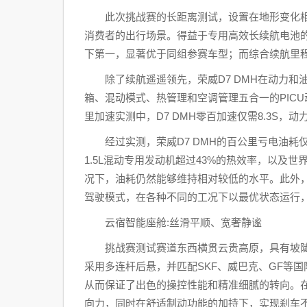
此次挑战赛的长距离测试，设置在地形变化
消费者的出行场景。得益于专用高效长续航电池的技
下第一，显著优于同组参赛车型；而综合续航里程
除了续航遥遥领先，荣威D7 DMH在动力和
箱、混动模式、热管理和空调管理五合一的PICU
里加速实测中，D7 DMH零百加速仅需8.3S，
经过实测，荣威D7 DMH的百公里亏电油耗
1.5L混动专用发动机超过43%的热效率，以及
况下，油耗仍然能够维持相对较低的水平。此外，
驾驶模式，在各种不同的工况下以最优状态运行
云宿智能座舱:丝滑平顺、宽奢静谧
挑战赛测试赛道东西横贯云贵高原，具有坡陡
采用多连杆后悬，并匹配SKF、威巴克、GF等
从而保证了出色的操控性能和精准细腻的转向。在
向力，同时在舒适制动功能的加持下，实现刹车