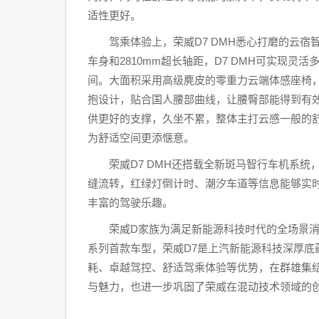
适性更好。
驾乘体验上，荣威D7 DMH悉心打磨的云宿
车身和2810mm超长轴距，D7 DMH可实现
间。大面积采用高级麂皮的零重力云端体感座椅
抱设计，贴合国人腰部曲线，让腰臀部能得到有
供更好的支撑，久坐不累，整体主打云感一般的
为舒适空间更添惬意。
荣威D7 DMH还搭载全新斑马智行车机系
缝流转，红绿灯倒计时、潮汐车道等信息能够实
丰富的驾驶乐趣。
荣威D家族为满足新能源科技时代的全场景
系列首款车型，荣威D7是上汽新能源科技深厚底
耗、卓越驾控、舒适驾乘体验等优势，在群雄集
与魅力，也进一步巩固了荣威在混动技术领域的