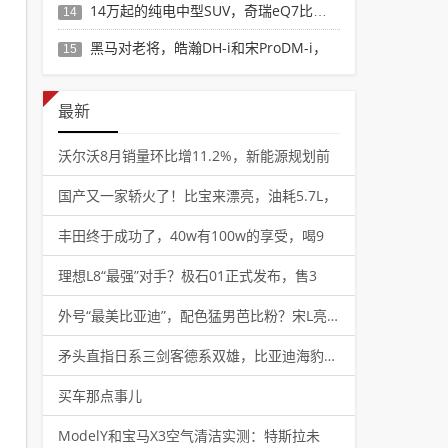
14万起的纯电中型SUV，奇瑞eQ7比新势力
14
黑马对老将，皓瀚DH-i和宋ProDM-i，
15
最新
沃尔沃8月销量环比增11.2%，新能源规划前
国产又一家轿火了！比宝来漂亮，油耗5.7L，
丰田终于成功了，40w有100w的享受，喝9
理想L8“最强”对手？极石01正式发布，售3
外号“最美比亚迪”，配色猛男芭比粉？宋L亮相
矛头直指日系三剑客德系双雄，比亚迪海豹DM-
买车那点事儿
ModelY和宝马X3空气清洁实测：特斯拉未