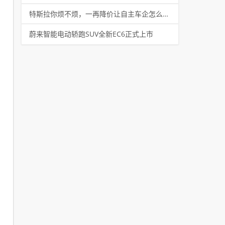
特斯拉你烦不烦，一再降价让自主车企怎么办？
蔚来智能电动轿跑SUV全新EC6正式上市