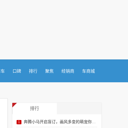
用车
口碑
排行
聚焦
经销商
车商城
排行
奔腾小马开启盲订，画风多变的萌宠你爱了吗？
1