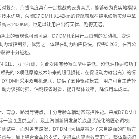
相对复杂、海拔高度具有一定挑战的云贵高原，能够较为真实地模拟
术优势，荣威D7 DMH以142km的续航表现在纯电续航实测中拿
高达1400KM，也足以让用户出行无忧、跑得更远。
油耗上的表现也可圈可点。D7 DMH采用行业首创的发动机、变速
动力域控制器，优势之一体现在动力响应极快，仅需0.26S。在百公
动力获得十分轻松。
仅4.61L，力压群雄，为此次所有参赛车型中最低。超低油耗要归功于
世界领先的18项低摩擦技术带来的超低损耗，在保证动力输出充沛的情
D7 DMH采用双电机混联，提供了五种驱动模式，用户可自主选择
，动力该强时强、油耗该省时省，提升整体效率，降低用车成本。
、弯急、路滑等特点，十分考验车辆动态驾控性能。荣威D7 DMH
国际一流底盘供应商，及上汽创新研发总院底盘系统化的匠心调校，
测试中，面对各类路况，D7 DMH大幅度减少了来自路面的前后方
不点头；加上铝合金车轮支架，使得车内隔震效果更佳，整体动态舒