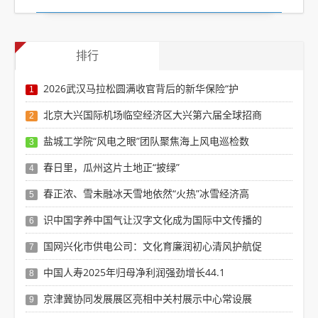
排行
2026武汉马拉松圆满收官背后的新华保险“护
1
北京大兴国际机场临空经济区大兴第六届全球招商
2
盐城工学院“风电之眼”团队聚焦海上风电巡检数
3
春日里，瓜州这片土地正“披绿”
4
春正浓、雪未融冰天雪地依然“火热”冰雪经济高
5
识中国字养中国气让汉字文化成为国际中文传播的
6
国网兴化市供电公司：文化育廉润初心清风护航促
7
中国人寿2025年归母净利润强劲增长44.1
8
京津冀协同发展展区亮相中关村展示中心常设展
9