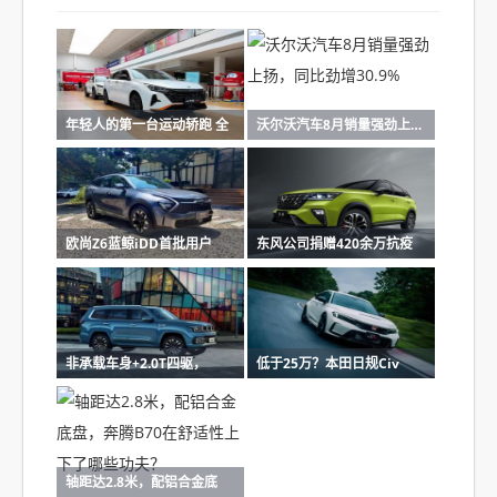
年轻人的第一台运动轿跑 全
沃尔沃汽车8月销量强劲上扬
欧尚Z6蓝鲸iDD首批用户
东风公司捐赠420余万抗疫
非承载车身+2.0T四驱，
低于25万？本田日规Civ
轴距达2.8米，配铝合金底