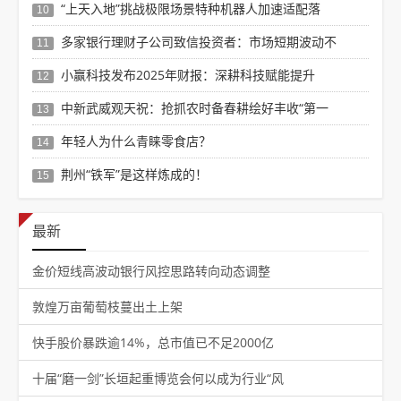
“上天入地”挑战极限场景特种机器人加速适配落
10
多家银行理财子公司致信投资者：市场短期波动不
11
小赢科技发布2025年财报：深耕科技赋能提升
12
中新武威观天祝：抢抓农时备春耕绘好丰收“第一
13
年轻人为什么青睐零食店？
14
荆州“铁军”是这样炼成的！
15
最新
金价短线高波动银行风控思路转向动态调整
敦煌万亩葡萄枝蔓出土上架
快手股价暴跌逾14%，总市值已不足2000亿
十届“磨一剑”长垣起重博览会何以成为行业“风